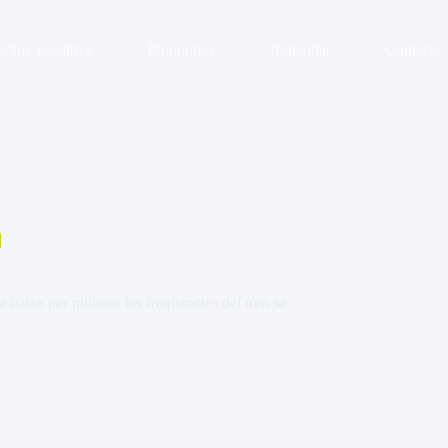
Sobre nosaltres
Programes
Actualitat
Contacte
baixa per millorar les freqüències del tren sa