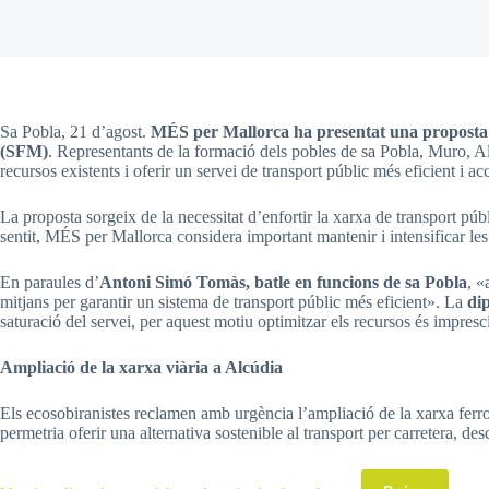
Sa Pobla, 21 d’agost.
MÉS per Mallorca ha presentat una proposta p
(SFM)
. Representants de la formació dels pobles de sa Pobla, Muro, Alc
recursos existents i oferir un servei de transport públic més eficient i a
La proposta sorgeix de la necessitat d’enfortir la xarxa de transport pú
sentit, MÉS per Mallorca considera important mantenir i intensificar les
En paraules d’
Antoni Simó Tomàs, batle en funcions de sa Pobla
, «
mitjans per garantir un sistema de transport públic més eficient». La
di
saturació del servei, per aquest motiu optimitzar els recursos és impresc
Ampliació de la xarxa viària a Alcúdia
Els ecosobiranistes reclamen amb urgència l’ampliació de la xarxa ferrov
permetria oferir una alternativa sostenible al transport per carretera, d