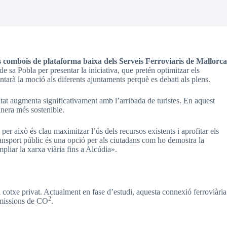
s combois de plataforma baixa dels Serveis Ferroviaris de Mallorca
e sa Pobla per presentar la iniciativa, que pretén optimitzar els
sentarà la moció als diferents ajuntaments perquè es debati als plens.
itat augmenta significativament amb l’arribada de turistes. En aquest
anera més sostenible.
per això és clau maximitzar l’ús dels recursos existents i aprofitar els
ransport públic és una opció per als ciutadans com ho demostra la
pliar la xarxa viària fins a Alcúdia».
l cotxe privat. Actualment en fase d’estudi, aquesta connexió ferroviària
2
 emissions de CO
.