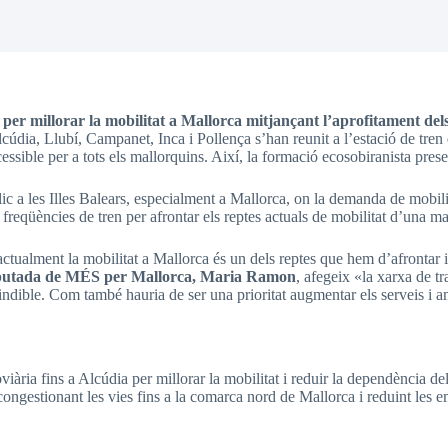
er millorar la mobilitat a Mallorca mitjançant l’aprofitament del
údia, Llubí, Campanet, Inca i Pollença s’han reunit a l’estació de tren d
ccessible per a tots els mallorquins. Així, la formació ecosobiranista pre
blic a les Illes Balears, especialment a Mallorca, on la demanda de mobil
 freqüències de tren per afrontar els reptes actuals de mobilitat d’una m
actualment la mobilitat a Mallorca és un dels reptes que hem d’afrontar i 
putada de MÉS per Mallorca, Maria Ramon
, afegeix «la xarxa de t
indible. Com també hauria de ser una prioritat augmentar els serveis i am
iària fins a Alcúdia per millorar la mobilitat i reduir la dependència de
escongestionant les vies fins a la comarca nord de Mallorca i reduint les