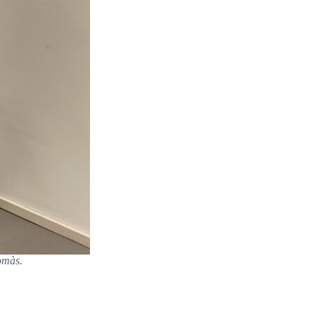
omàs.