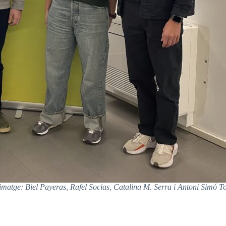
 imatge: Biel Payeras, Rafel Socias, Catalina M. Serra i Antoni Simó T