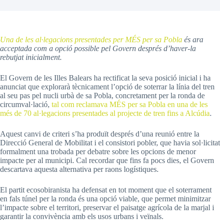
Una de les al·legacions presentades per MÉS per sa Pobla
és ara
acceptada com a opció possible pel Govern després d’haver-la
rebutjat inicialment.
El Govern de les Illes Balears ha rectificat la seva posició inicial i ha
anunciat que explorarà tècnicament l’opció de soterrar la línia del tren
al seu pas pel nucli urbà de sa Pobla, concretament per la ronda de
circumval·lació,
tal com reclamava MÉS per sa Pobla en una de les
més de 70 al·legacions presentades al projecte de tren fins a Alcúdia
.
Aquest canvi de criteri s’ha produït després d’una reunió entre la
Direcció General de Mobilitat i el consistori pobler, que havia sol·licitat
formalment una trobada per debatre sobre les opcions de menor
impacte per al municipi. Cal recordar que fins fa pocs dies, el Govern
descartava aquesta alternativa per raons logístiques.
El partit ecosobiranista ha defensat en tot moment que el soterrament
en fals túnel per la ronda és una opció viable, que permet minimitzar
l’impacte sobre el territori, preservar el paisatge agrícola de la marjal i
garantir la convivència amb els usos urbans i veïnals.