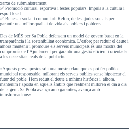
xarxa de subministrament.
✅ Promoció cultural, esportiva i festes populars: Impuls a la cultura i
esport local
✅ Benestar social i comunitari: Reforç de les ajudes socials per
garantir una millor qualitat de vida als poblers i pobleres.
Des de MÉS per Sa Pobla defensam un model de govern basat en la
transparència i la sostenibilitat econòmica. L’esforç per reduir el deute i
alhora mantenir i promoure els serveis municipals és una mostra del
compromís de l’Ajuntament per garantir una gestió eficient i orientada
a les necessitats reals de la població.
«Aquests pressupostos són una mostra clara que es pot fer política
municipal responsable, millorant els serveis públics sense hipotecar el
futur del poble. Hem reduït el deute a mínims històrics i, alhora,
mantenim l’aposta en aquells àmbits que realment milloren el dia a dia
de la gent. Sa Pobla avança amb garanties, avança amb
transformacions»