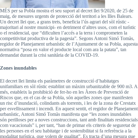
MÉS per sa Pobla mostra el seu suport al decret llei 9/2020, de 25 de
maig, de mesures urgents de protecció del territori a les Illes Balears.
Un decret llei que, a grans trets, beneficia l’ús agrari del sòl rústic -
majoritari al nostre municipi- en detriment d’altres usos, com el turístic
o el residencial, que “dificulten l’accés a la terra i comprometen la
competitivitat productiva de la pagesia”. Segons Antoni Simó Tomàs,
regidor de Planejament urbanístic de l’Ajuntament de sa Pobla, aquesta
normativa “posa en valor el producte local com ara la patata”, tan
demandat durant la crisi sanitària de la COVID-19.
Zones inundables
El decret llei limita els paràmetres de construcció d’habitatges
unifamiliars en sòl rústic establint un màxim urbanitzable de 900 m3. A
més, estableix la prohibició de fer-ho en les Àrees de Prevenció de
Riscos que, en el cas de sa Pobla, són aquelles zones que manifesten
un risc d’inundació, colindants als torrents, i les de la zona de Crestatx
per esvellissament i incendi. En aquest sentit, el regidor de Planejament
urbanístic, Antoni Simó Tomàs manifesta que “les zones inundables
són perilloses per a noves construccions, tant amb finalitats residencials
com vacacionals” i, per tant, “han de primar els criteris de seguretat de
les persones en el seu habitatge i de sostenibilitat si fa referència a la
modalitat turística, que volem de qualitat”. Es tracta d’una mesura que