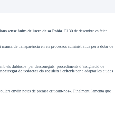
cions sense ànim de lucre de sa Pobla
. El 30 de desembre es feien
t i manca de transparència en els processos administratius per a dotar de
ia amb els dubtosos -per desconeguts- procediments d’assignació de
encarregat de redactar els requisits i criteris
per a adaptar les ajudes
opulars enviïn notes de premsa criticant-nos». Finalment, lamenta que