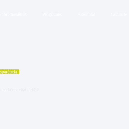
Sobre nosaltres
Programes
Actualitat
Contacte
sparència
tica la opacitat del PP