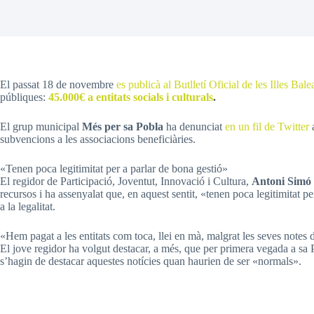
El passat 18 de novembre
es publicà al Butlletí Oficial de les Illes Ba
públiques:
45.000€ a entitats socials i culturals
.
El grup municipal
Més per sa Pobla
ha denunciat
en un fil de Twitter
a
subvencions a les associacions beneficiàries.
«Tenen poca legitimitat per a parlar de bona gestió»
El regidor de Participació, Joventut, Innovació i Cultura,
Antoni Simó
recursos i ha assenyalat que, en aquest sentit, «tenen poca legitimitat 
a la legalitat.
«Hem pagat a les entitats com toca, llei en mà, malgrat les seves notes 
El jove regidor ha volgut destacar, a més, que per primera vegada a sa 
s’hagin de destacar aquestes notícies quan haurien de ser «normals».