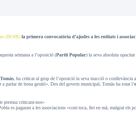
lears (BOIB)
la primera convocatòria d’ajudes a les entitats i associa
questa setmana a l’oposició (
Partit Popular
) la seva absoluta opacita
 Tomàs
, ha criticat al grup de l’oposició la seva inacció o conllevànc
per a parlar de bona gestió». Des del govern municipal, Tomàs ha estat l’
de premsa criticant-nos»
Pobla es pagaran a les associacions «com toca, llei en mà, malgrat els p