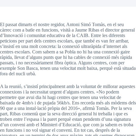
El passat dimarts el nostre regidor, Antoni Simó Tomàs, en el seu
càrrec com a batle en funcions, visità a Jaume Ribas el director general
d’Innovació i comunitat educativa de la CAIB. Entre les diferents
peticions per part dels centres escolars, que també es van fer arribar,
s’insistí en una molt concreta: la connexió ultraràpida d’internet als
centres escolars. Com sabem a sa Pobla no hi ha una connexió gaire
ràpida, llevat d’alguns punts que hi ha cables de connexió més ràpida
passats, i no necessàriament fibra òptica. Alguns centres, com per
exemple Son Basca, tenen una velocitat molt baixa, perquè està situada
fora del nucli urbà.
A la reunió, s’insistí principalment amb la voluntat de millorar aquestes
connexions i la necessitat urgent d’alguns centres. «No podem
permetre que avui dia hi hagi centres que tenen una velocitat de
baixada de 4mb/s i de pujada 56kb/s. Ens recorda més als mòdems dels
90 que a una instal·lació pròpia del 2016», afirmà Tomàs. Per la seva
part, Ribas comentà que la seva direcció general hi treballa i que es
troben entre l’espasa i la paret perquè estan pendents d’una signatura
d’un conveni amb el Ministeri d’Educació, que com ja sabem es troba
en funcions i no vol signar el conveni. En tot cas, després de la
signatura, en un termini de dos anys màxim, tots els centres disposaran